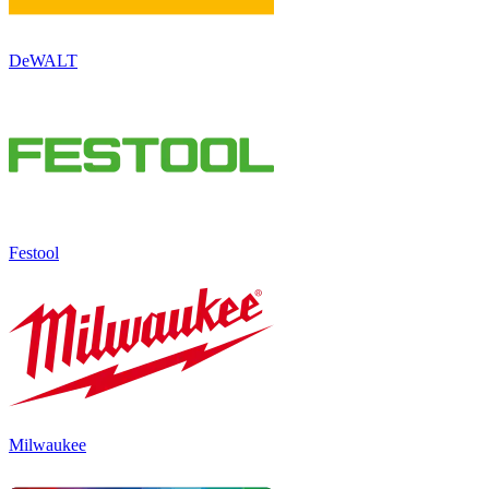
DeWALT
Festool
Milwaukee