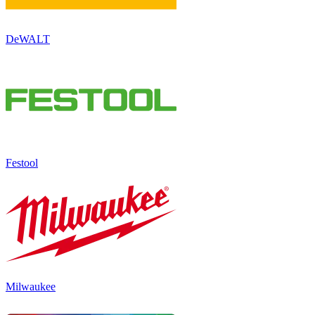
DeWALT
Festool
Milwaukee