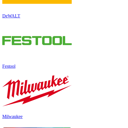
DeWALT
Festool
Milwaukee