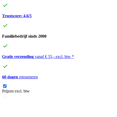
Trustscore: 4,6/5
Familiebedrijf sinds 2008
Gratis verzending
vanaf € 55,- excl. btw *
60 dagen
retourneren
Prijzen excl. btw