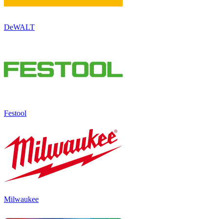
DeWALT
Festool
Milwaukee