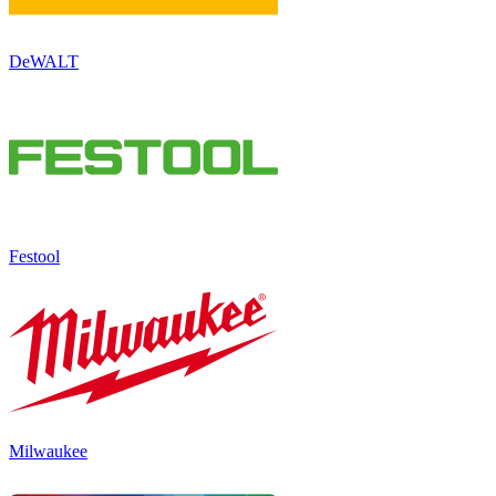
DeWALT
Festool
Milwaukee