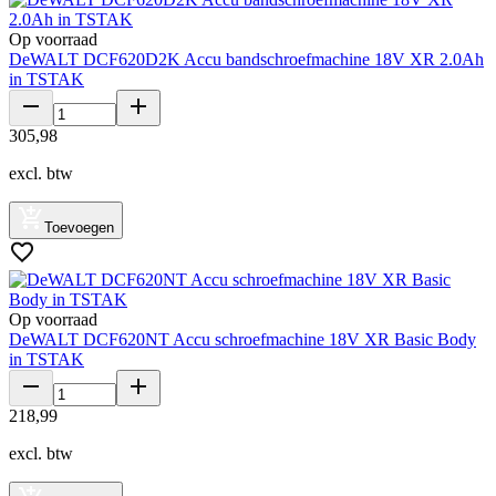
Op voorraad
DeWALT DCF620D2K Accu bandschroefmachine 18V XR 2.0Ah
in TSTAK
305
,
98
excl. btw
Toevoegen
Op voorraad
DeWALT DCF620NT Accu schroefmachine 18V XR Basic Body
in TSTAK
218
,
99
excl. btw