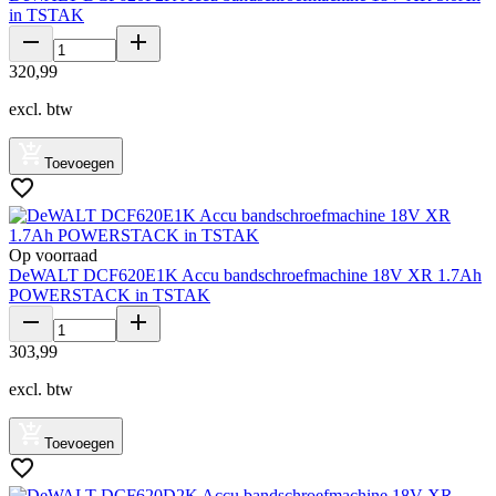
in TSTAK
320
,
99
excl. btw
Toevoegen
Op voorraad
DeWALT DCF620E1K Accu bandschroefmachine 18V XR 1.7Ah
POWERSTACK in TSTAK
303
,
99
excl. btw
Toevoegen