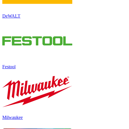
DeWALT
Festool
Milwaukee