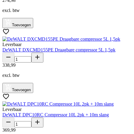
274
,
98
excl. btw
Toevoegen
Leverbaar
DeWALT DXCMD155PE Draagbare compressor 5L 1,5pk
338
,
99
excl. btw
Toevoegen
Leverbaar
DeWALT DPC10RC Compressor 10L 2pk + 10m slang
369
,
99