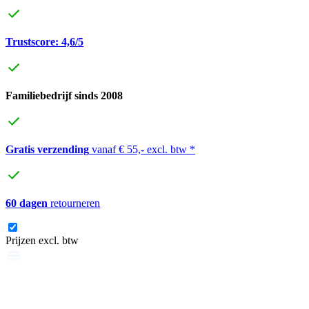
Trustscore: 4,6/5
Familiebedrijf sinds 2008
Gratis verzending
vanaf € 55,- excl. btw *
60 dagen
retourneren
Prijzen excl. btw