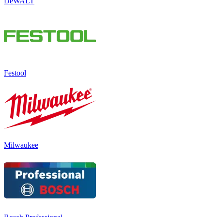
DeWALT
Festool
Milwaukee