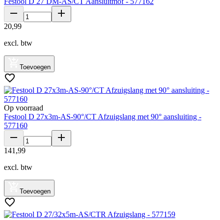
Festool D 27 DM-AS/CT Aansluitmof - 577162
20
,
99
excl. btw
Toevoegen
Op voorraad
Festool D 27x3m-AS-90°/CT Afzuigslang met 90° aansluiting -
577160
141
,
99
excl. btw
Toevoegen