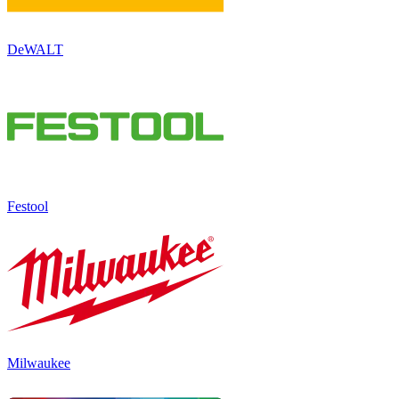
DeWALT
Festool
Milwaukee