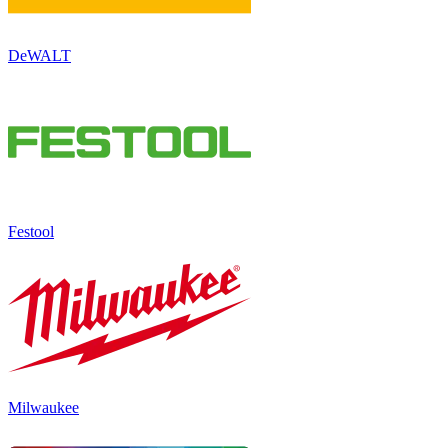
DeWALT
Festool
Milwaukee