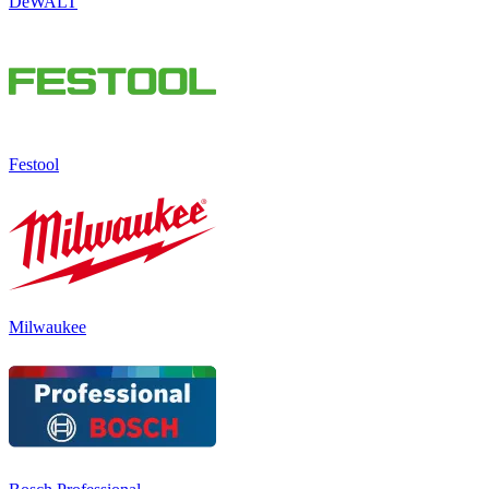
DeWALT
Festool
Milwaukee