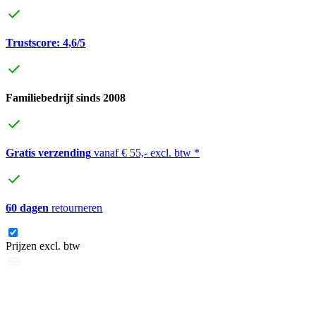
Trustscore: 4,6/5
Familiebedrijf sinds 2008
Gratis verzending
vanaf € 55,- excl. btw *
60 dagen
retourneren
Prijzen excl. btw