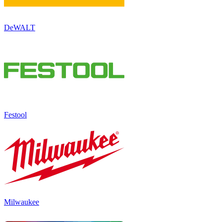
DeWALT
Festool
Milwaukee