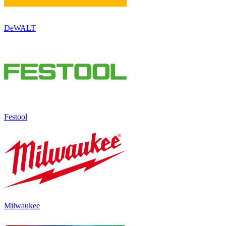
DeWALT
Festool
Milwaukee