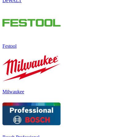
DeWALT
Festool
Milwaukee