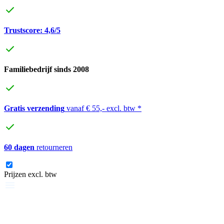
Trustscore: 4,6/5
Familiebedrijf sinds 2008
Gratis verzending
vanaf € 55,- excl. btw *
60 dagen
retourneren
Prijzen excl. btw