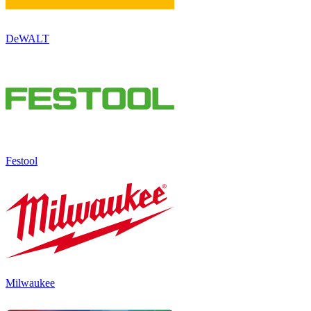
DeWALT
Festool
Milwaukee