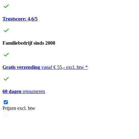
Trustscore: 4,6/5
Familiebedrijf sinds 2008
Gratis verzending
vanaf € 55,- excl. btw *
60 dagen
retourneren
Prijzen excl. btw