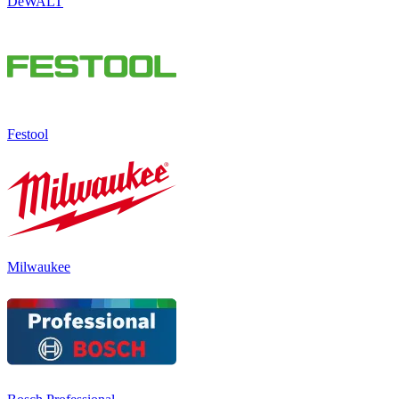
DeWALT
Festool
Milwaukee