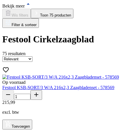
Bekijk meer
Wis filters
Toon 75 producten
Filter & sorteer
Festool Cirkelzaagblad
75
resultaten
Op voorraad
Festool KSB-SORT/3 W/A 216x2,3 Zaagbladenset - 578569
215
,
99
excl. btw
Toevoegen