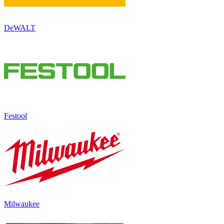
DeWALT
Festool
Milwaukee