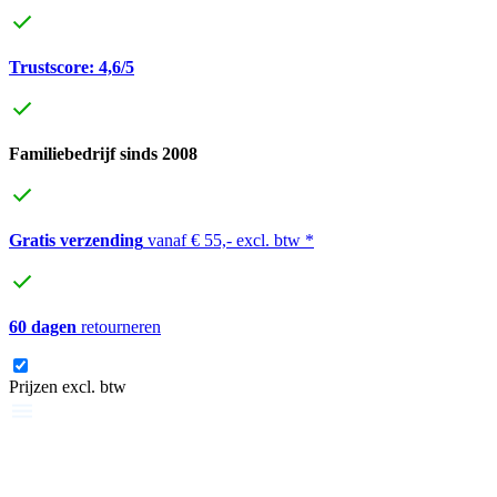
Trustscore: 4,6/5
Familiebedrijf sinds 2008
Gratis verzending
vanaf € 55,- excl. btw *
60 dagen
retourneren
Prijzen excl. btw