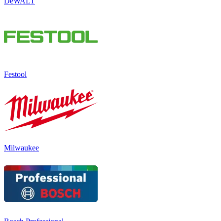
DeWALT
Festool
Milwaukee