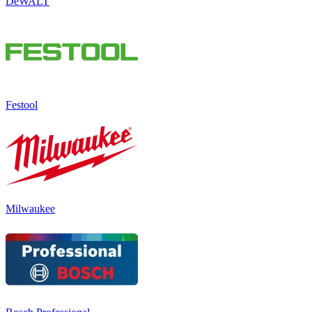
DeWALT
Festool
Milwaukee