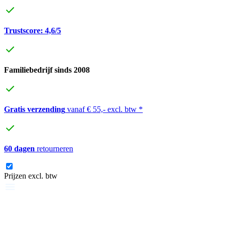
Trustscore: 4,6/5
Familiebedrijf sinds 2008
Gratis verzending
vanaf € 55,- excl. btw *
60 dagen
retourneren
Prijzen excl. btw