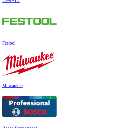
DeWALT
Festool
Milwaukee