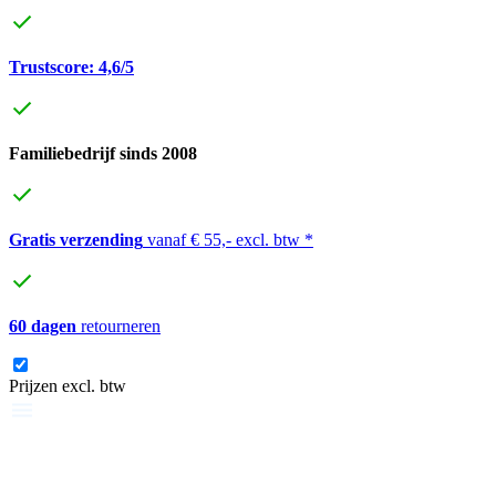
Trustscore: 4,6/5
Familiebedrijf sinds 2008
Gratis verzending
vanaf € 55,- excl. btw *
60 dagen
retourneren
Prijzen excl. btw