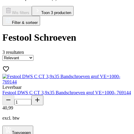
Wis filters
Toon 3 producten
Filter & sorteer
Festool Schroeven
3
resultaten
Leverbaar
Festool DWS C CT 3,9x35 Bandschroeven grof VE=1000- 769144
40
,
99
excl. btw
Toevoegen