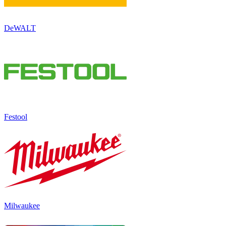
DeWALT
Festool
Milwaukee