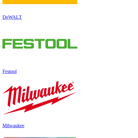
DeWALT
Festool
Milwaukee