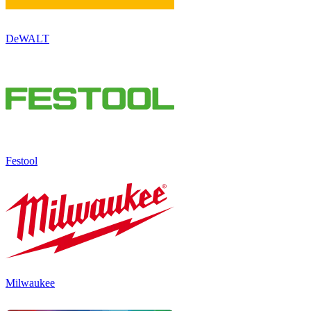
DeWALT
Festool
Milwaukee