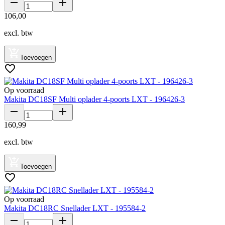
106
,
00
excl. btw
Toevoegen
Op voorraad
Makita DC18SF Multi oplader 4-poorts LXT - 196426-3
160
,
99
excl. btw
Toevoegen
Op voorraad
Makita DC18RC Snellader LXT - 195584-2