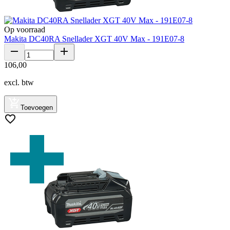
Op voorraad
Makita DC40RA Snellader XGT 40V Max - 191E07-8
106
,
00
excl. btw
Toevoegen