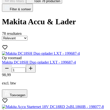
Wis filters
Toon 78 producten
Filter & sorteer
Makita Accu & Lader
78
resultaten
Op voorraad
Makita DC18SH Duo oplader LXT - 199687-4
98
,
99
excl. btw
Toevoegen