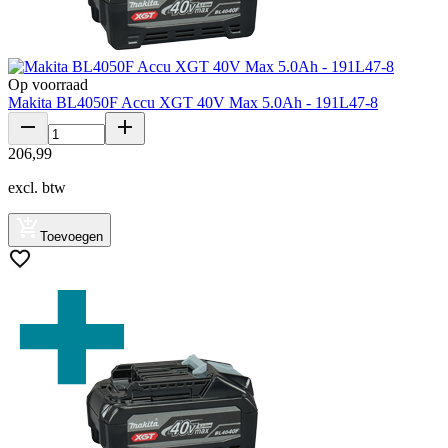
Op voorraad
Makita BL4050F Accu XGT 40V Max 5.0Ah - 191L47-8
206
,
99
excl. btw
Toevoegen