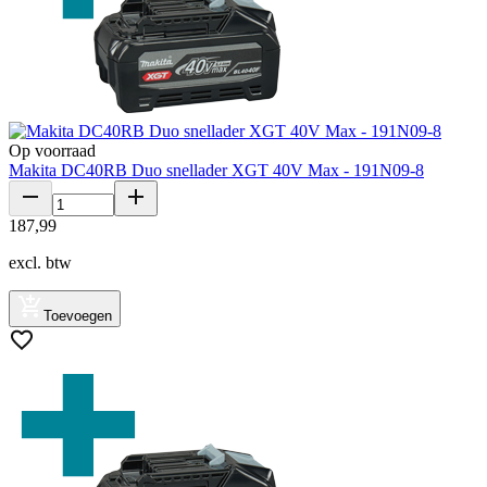
Op voorraad
Makita DC40RB Duo snellader XGT 40V Max - 191N09-8
187
,
99
excl. btw
Toevoegen