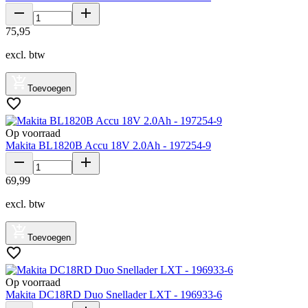
75
,
95
excl. btw
Toevoegen
Op voorraad
Makita BL1820B Accu 18V 2.0Ah - 197254-9
69
,
99
excl. btw
Toevoegen
Op voorraad
Makita DC18RD Duo Snellader LXT - 196933-6