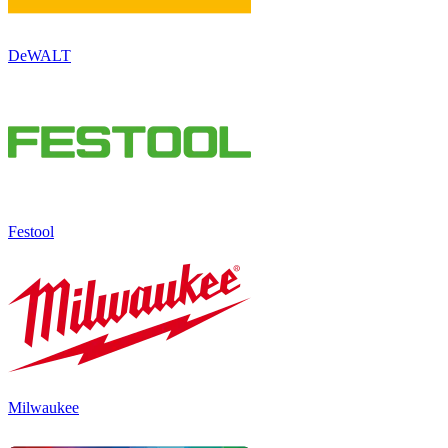
DeWALT
Festool
Milwaukee