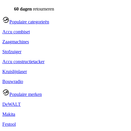
60 dagen
retourneren
Populaire categorieën
Accu combiset
Zaagmachines
Stofzuiger
Accu constructietacker
Kruislijnlaser
Bouwradio
Populaire merken
DeWALT
Makita
Festool