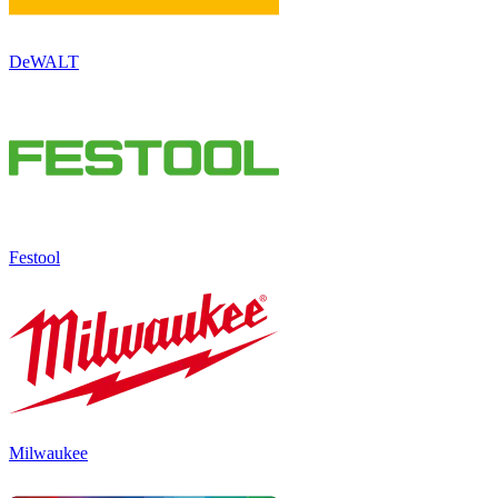
DeWALT
Festool
Milwaukee