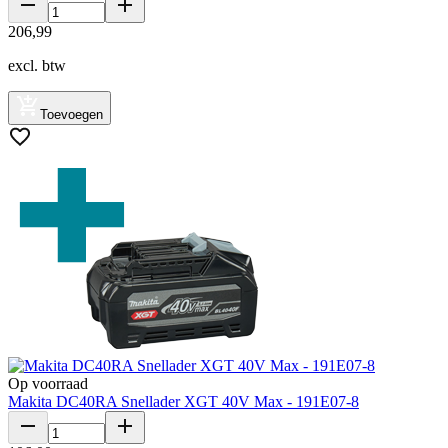
206
,
99
excl. btw
Toevoegen
Op voorraad
Makita DC40RA Snellader XGT 40V Max - 191E07-8