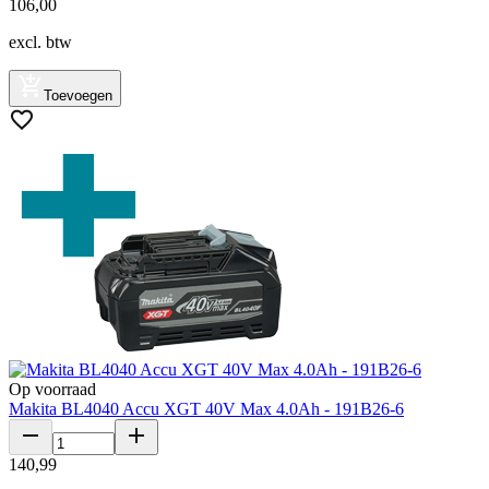
106
,
00
excl. btw
Toevoegen
Op voorraad
Makita BL4040 Accu XGT 40V Max 4.0Ah - 191B26-6
140
,
99