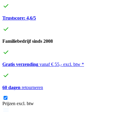
Trustscore: 4,6/5
Familiebedrijf sinds 2008
Gratis verzending
vanaf € 55,- excl. btw *
60 dagen
retourneren
Prijzen excl. btw