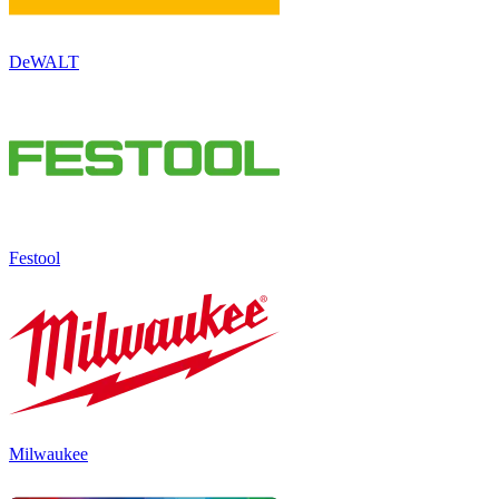
DeWALT
Festool
Milwaukee