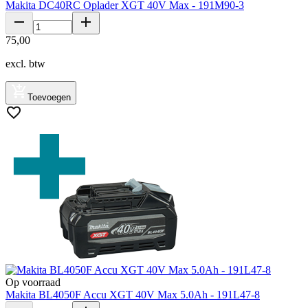
Makita DC40RC Oplader XGT 40V Max - 191M90-3
75
,
00
excl. btw
Toevoegen
Op voorraad
Makita BL4050F Accu XGT 40V Max 5.0Ah - 191L47-8