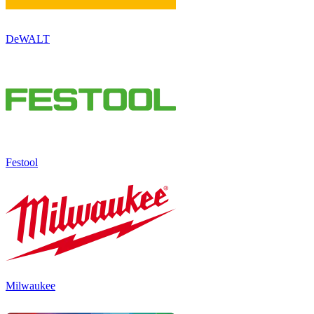
DeWALT
Festool
Milwaukee