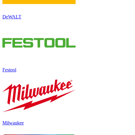
DeWALT
Festool
Milwaukee