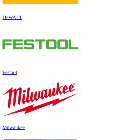
DeWALT
Festool
Milwaukee