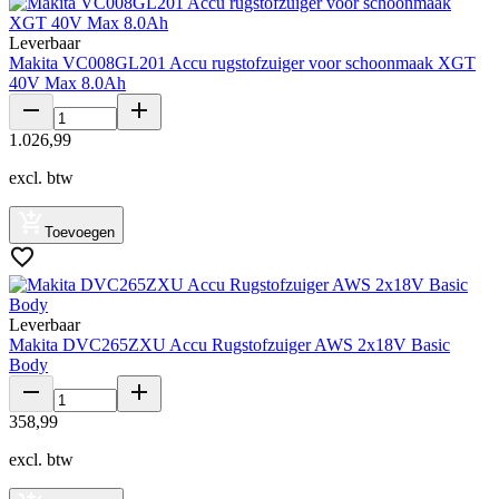
Leverbaar
Makita VC008GL201 Accu rugstofzuiger voor schoonmaak XGT
40V Max 8.0Ah
1
.
026
,
99
excl. btw
Toevoegen
Leverbaar
Makita DVC265ZXU Accu Rugstofzuiger AWS 2x18V Basic
Body
358
,
99
excl. btw