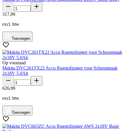
317
,
99
excl. btw
Toevoegen
Op voorraad
Makita DVC261TX22 Accu Rugstofzuiger voor Schoonmaak
2x18V 5.0Ah
626
,
99
excl. btw
Toevoegen