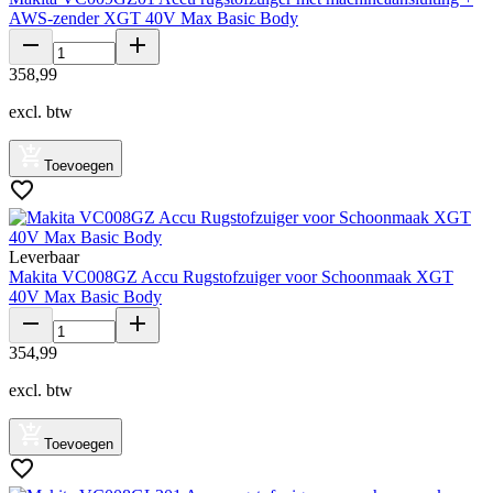
AWS-zender XGT 40V Max Basic Body
358
,
99
excl. btw
Toevoegen
Leverbaar
Makita VC008GZ Accu Rugstofzuiger voor Schoonmaak XGT
40V Max Basic Body
354
,
99
excl. btw
Toevoegen