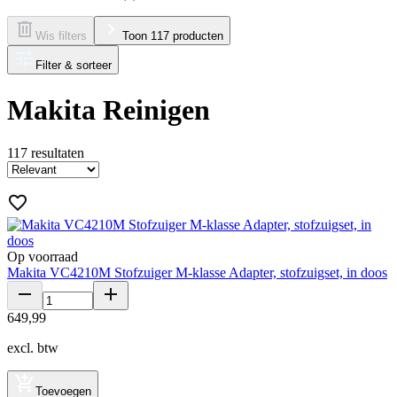
Wis filters
Toon 117 producten
Filter & sorteer
Makita Reinigen
117
resultaten
Op voorraad
Makita VC4210M Stofzuiger M-klasse Adapter, stofzuigset, in doos
649
,
99
excl. btw
Toevoegen