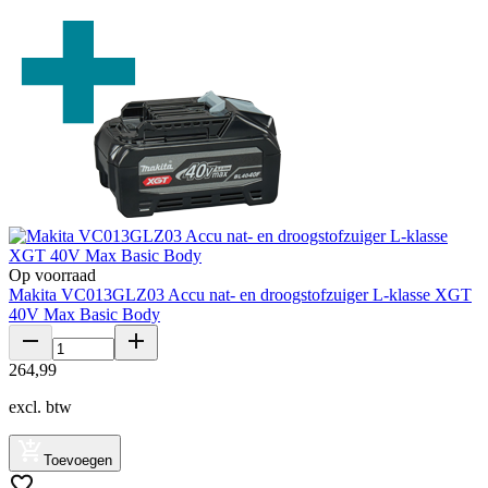
Op voorraad
Makita VC013GLZ03 Accu nat- en droogstofzuiger L-klasse XGT
40V Max Basic Body
264
,
99
excl. btw
Toevoegen