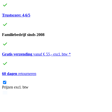
Trustscore: 4,6/5
Familiebedrijf sinds 2008
Gratis verzending
vanaf € 55,- excl. btw *
60 dagen
retourneren
Prijzen excl. btw