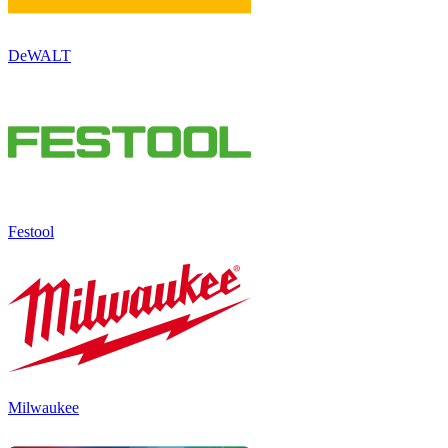
DeWALT
Festool
Milwaukee