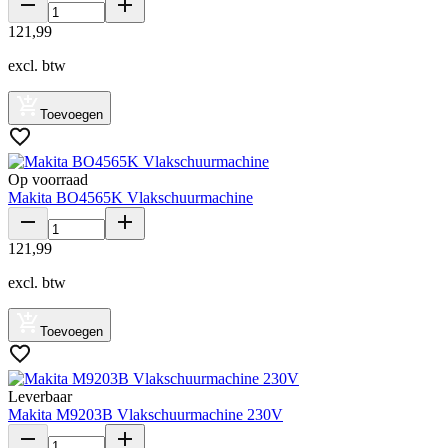
121
,
99
excl. btw
Toevoegen
Op voorraad
Makita BO4565K Vlakschuurmachine
121
,
99
excl. btw
Toevoegen
Leverbaar
Makita M9203B Vlakschuurmachine 230V