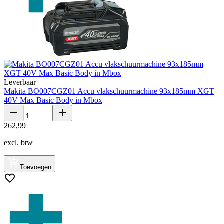
Leverbaar
Makita BO007CGZ01 Accu vlakschuurmachine 93x185mm XGT
40V Max Basic Body in Mbox
262
,
99
excl. btw
Toevoegen