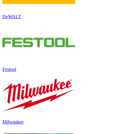
DeWALT
Festool
Milwaukee