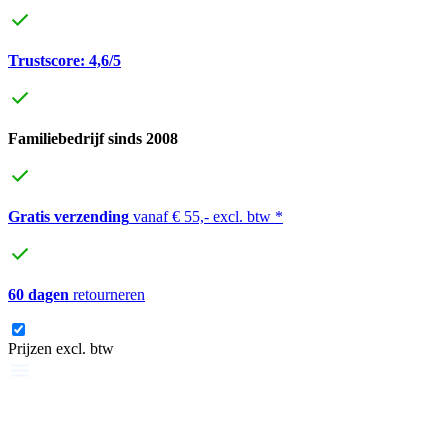
Trustscore: 4,6/5
Familiebedrijf sinds 2008
Gratis verzending
vanaf € 55,- excl. btw *
60 dagen
retourneren
Prijzen excl. btw