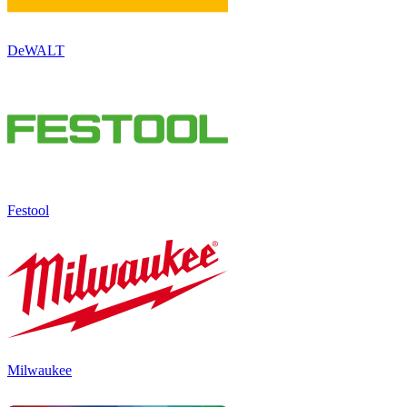
DeWALT
Festool
Milwaukee