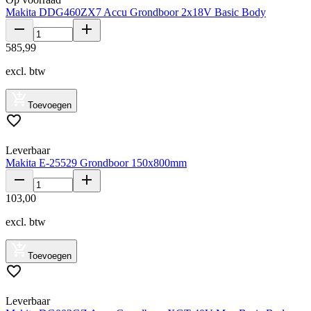
Makita DDG460ZX7 Accu Grondboor 2x18V Basic Body
585
,
99
excl. btw
Toevoegen
Leverbaar
Makita E-25529 Grondboor 150x800mm
103
,
00
excl. btw
Toevoegen
Leverbaar