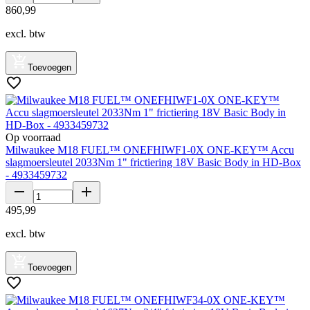
860
,
99
excl. btw
Toevoegen
Op voorraad
Milwaukee M18 FUEL™ ONEFHIWF1-0X ONE-KEY™ Accu
slagmoersleutel 2033Nm 1" frictiering 18V Basic Body in HD-Box
- 4933459732
495
,
99
excl. btw
Toevoegen