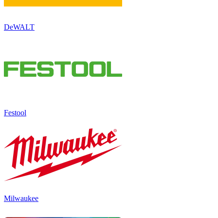
DeWALT
Festool
Milwaukee