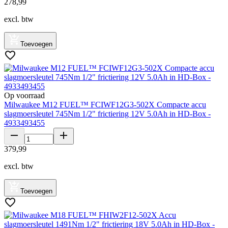
278
,
99
excl. btw
Toevoegen
Op voorraad
Milwaukee M12 FUEL™ FCIWF12G3-502X Compacte accu
slagmoersleutel 745Nm 1/2" frictiering 12V 5.0Ah in HD-Box -
4933493455
379
,
99
excl. btw
Toevoegen