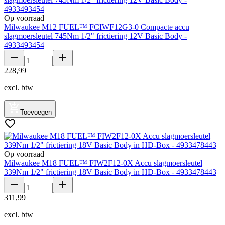
Op voorraad
Milwaukee M12 FUEL™ FCIWF12G3-0 Compacte accu
slagmoersleutel 745Nm 1/2" frictiering 12V Basic Body -
4933493454
228
,
99
excl. btw
Toevoegen
Op voorraad
Milwaukee M18 FUEL™ FIW2F12-0X Accu slagmoersleutel
339Nm 1/2" frictiering 18V Basic Body in HD-Box - 4933478443
311
,
99
excl. btw