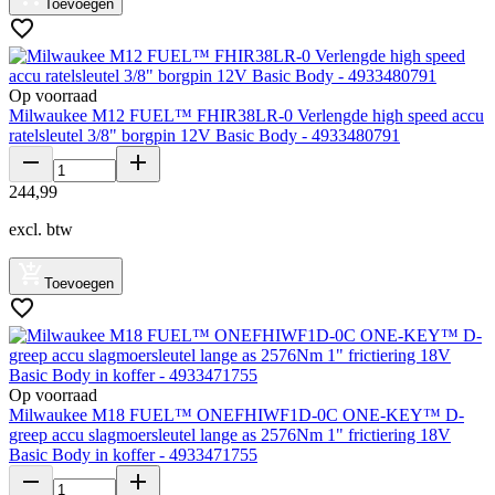
Toevoegen
Op voorraad
Milwaukee M12 FUEL™ FHIR38LR-0 Verlengde high speed accu
ratelsleutel 3/8" borgpin 12V Basic Body - 4933480791
244
,
99
excl. btw
Toevoegen
Op voorraad
Milwaukee M18 FUEL™ ONEFHIWF1D-0C ONE-KEY™ D-
greep accu slagmoersleutel lange as 2576Nm 1" frictiering 18V
Basic Body in koffer - 4933471755