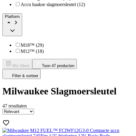
Accu haakse slagmoersleutel (12)
Platform
M18™ (29)
M12™ (18)
Wis filters
Toon 47 producten
Filter & sorteer
Milwaukee Slagmoersleutel
47
resultaten