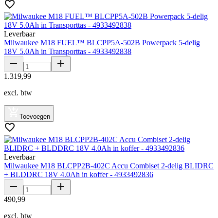
Leverbaar
Milwaukee M18 FUEL™ BLCPP5A-502B Powerpack 5-delig
18V 5.0Ah in Transporttas - 4933492838
1
.
319
,
99
excl. btw
Toevoegen
Leverbaar
Milwaukee M18 BLCPP2B-402C Accu Combiset 2-delig BLIDRC
+ BLDDRC 18V 4.0Ah in koffer - 4933492836
490
,
99
excl. btw