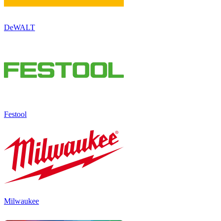
DeWALT
Festool
Milwaukee