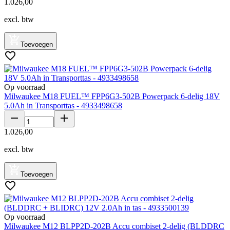
1
.
026
,
00
excl. btw
Toevoegen
Op voorraad
Milwaukee M18 FUEL™ FPP6G3-502B Powerpack 6-delig 18V
5.0Ah in Transporttas - 4933498658
1
.
026
,
00
excl. btw
Toevoegen
Op voorraad
Milwaukee M12 BLPP2D-202B Accu combiset 2-delig (BLDDRC