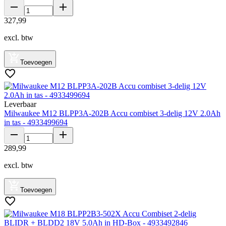
327
,
99
excl. btw
Toevoegen
Leverbaar
Milwaukee M12 BLPP3A-202B Accu combiset 3-delig 12V 2.0Ah
in tas - 4933499694
289
,
99
excl. btw
Toevoegen