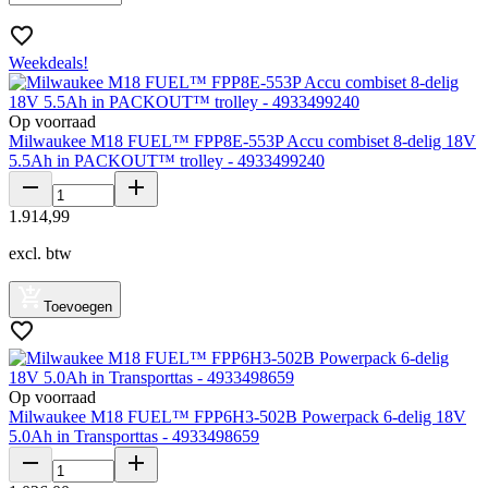
Weekdeals!
Op voorraad
Milwaukee M18 FUEL™ FPP8E-553P Accu combiset 8-delig 18V
5.5Ah in PACKOUT™ trolley - 4933499240
1
.
914
,
99
excl. btw
Toevoegen
Op voorraad
Milwaukee M18 FUEL™ FPP6H3-502B Powerpack 6-delig 18V
5.0Ah in Transporttas - 4933498659