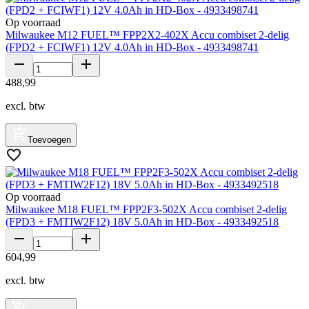
Op voorraad
Milwaukee M12 FUEL™ FPP2X2-402X Accu combiset 2-delig
(FPD2 + FCIWF1) 12V 4.0Ah in HD-Box - 4933498741
488
,
99
excl. btw
Toevoegen
Op voorraad
Milwaukee M18 FUEL™ FPP2F3-502X Accu combiset 2-delig
(FPD3 + FMTIW2F12) 18V 5.0Ah in HD-Box - 4933492518
604
,
99
excl. btw