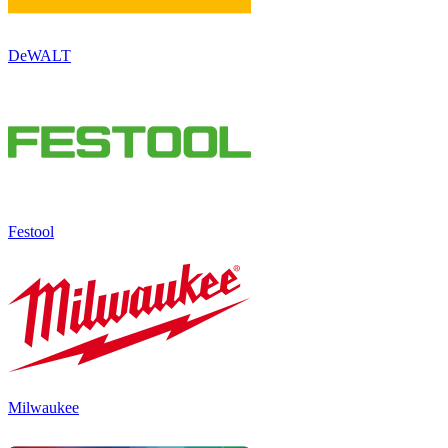
DeWALT
Festool
Milwaukee