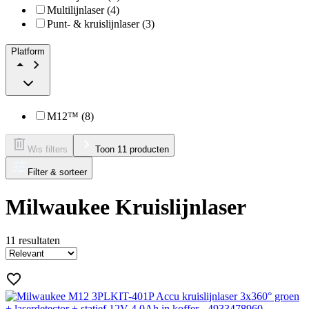
Multilijnlaser (4)
Punt- & kruislijnlaser (3)
Platform
M12™ (8)
Wis filters
Toon 11 producten
Filter & sorteer
Milwaukee Kruislijnlaser
11
resultaten