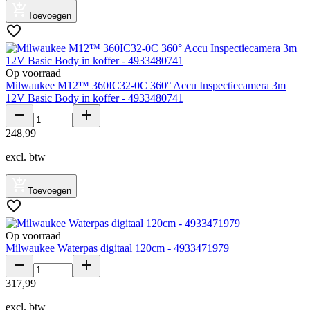
Toevoegen
Op voorraad
Milwaukee M12™ 360IC32-0C 360° Accu Inspectiecamera 3m
12V Basic Body in koffer - 4933480741
248
,
99
excl. btw
Toevoegen
Op voorraad
Milwaukee Waterpas digitaal 120cm - 4933471979
317
,
99
excl. btw