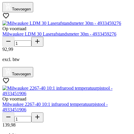
Toevoegen
Op voorraad
Milwaukee LDM 30 Laserafstandsmeter 30m - 4933459276
92
,
99
excl. btw
Toevoegen
Op voorraad
Milwaukee 2267-40 10:1 infrarood temperatuurpistool -
4933451906
139
,
98