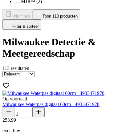
M18™ (2)
Wis filters
Toon 113 producten
Filter & sorteer
Milwaukee Detectie &
Meetgereedschap
113
resultaten
Op voorraad
Milwaukee Waterpas digitaal 60cm - 4933471978
253
,
99
excl. btw