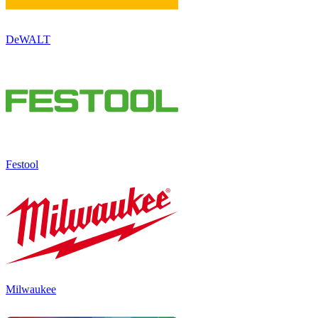
DeWALT
Festool
Milwaukee