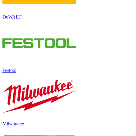
DeWALT
Festool
Milwaukee