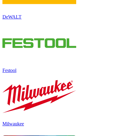
DeWALT
Festool
Milwaukee