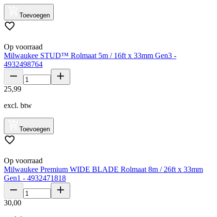
Toevoegen
Op voorraad
Milwaukee STUD™ Rolmaat 5m / 16ft x 33mm Gen3 -
4932498764
25
,
99
excl. btw
Toevoegen
Op voorraad
Milwaukee Premium WIDE BLADE Rolmaat 8m / 26ft x 33mm
Gen1 - 4932471818
30
,
00