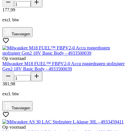
177
,
99
excl. btw
Toevoegen
Op voorraad
Milwaukee M18 FUEL™ FBPV2-0 Accu ruggedragen stofzuiger
Gen2 18V Basic Body - 4933500039
381
,
98
excl. btw
Toevoegen
Op voorraad