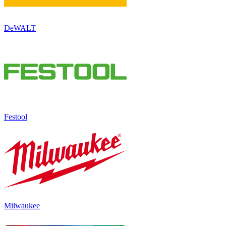
DeWALT
Festool
Milwaukee