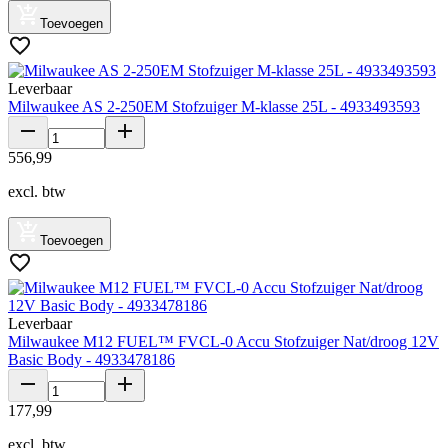
Toevoegen
Leverbaar
Milwaukee AS 2-250EM Stofzuiger M-klasse 25L - 4933493593
556
,
99
excl. btw
Toevoegen
Leverbaar
Milwaukee M12 FUEL™ FVCL-0 Accu Stofzuiger Nat/droog 12V
Basic Body - 4933478186
177
,
99
excl. btw