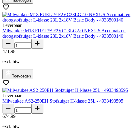
Toevoegen
Leverbaar
Milwaukee M18 FUEL™ F2VC23LG2-0 NEXUS Accu nat- en
droogstofzuiger L-klasse 23L 2x18V Basic Body - 4933500140
471
,
98
excl. btw
Toevoegen
Leverbaar
Milwaukee AS2-250EH Stofzuiger H-klasse 25L - 4933493595
674
,
99
excl. btw