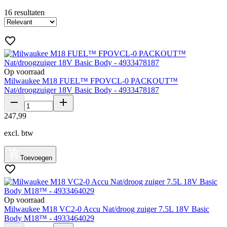
16
resultaten
Op voorraad
Milwaukee M18 FUEL™ FPOVCL-0 PACKOUT™
Nat/droogzuiger 18V Basic Body - 4933478187
247
,
99
excl. btw
Toevoegen
Op voorraad
Milwaukee M18 VC2-0 Accu Nat/droog zuiger 7.5L 18V Basic
Body M18™ - 4933464029