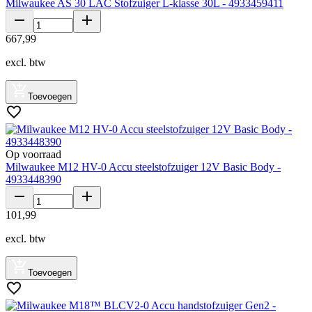
Milwaukee AS 30 LAC Stofzuiger L-klasse 30L - 4933459411
667
,
99
excl. btw
Toevoegen
Op voorraad
Milwaukee M12 HV-0 Accu steelstofzuiger 12V Basic Body -
4933448390
101
,
99
excl. btw
Toevoegen