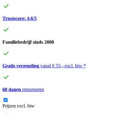
Trustscore: 4,6/5
Familiebedrijf sinds 2008
Gratis verzending
vanaf € 55,- excl. btw *
60 dagen
retourneren
Prijzen excl. btw