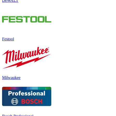
DeWALT
Festool
Milwaukee