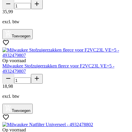
35
,
99
excl. btw
Toevoegen
Op voorraad
Milwaukee Stofzuigerzakken fleece voor F2VC23L VE=5 -
4932479807
18
,
98
excl. btw
Toevoegen
Op voorraad