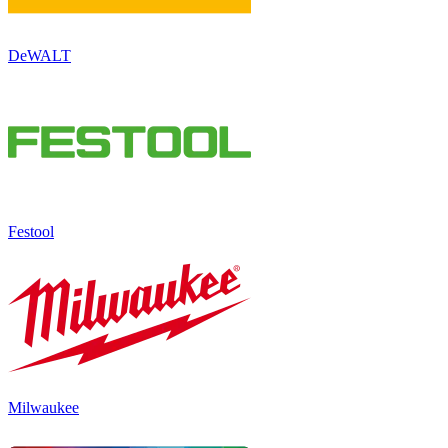
DeWALT
Festool
Milwaukee