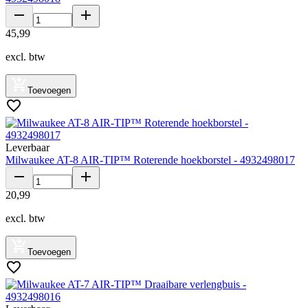
45
,
99
excl. btw
Toevoegen
Leverbaar
Milwaukee AT-8 AIR-TIP™ Roterende hoekborstel - 4932498017
20
,
99
excl. btw
Toevoegen