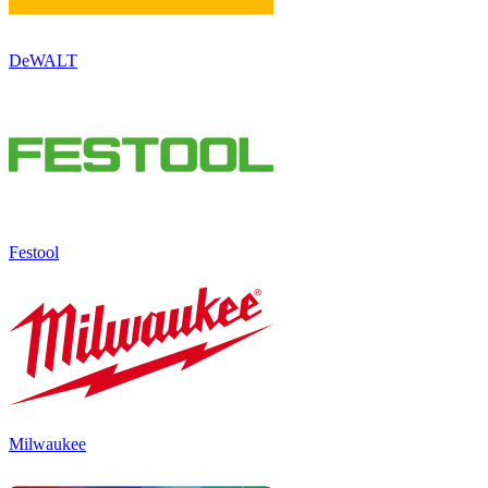
DeWALT
Festool
Milwaukee