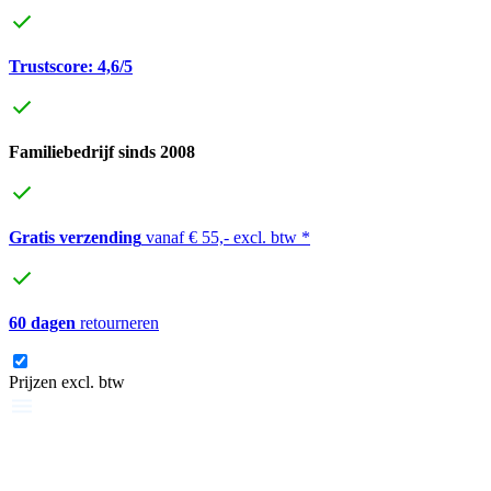
Trustscore: 4,6/5
Familiebedrijf sinds 2008
Gratis verzending
vanaf € 55,- excl. btw *
60 dagen
retourneren
Prijzen excl. btw