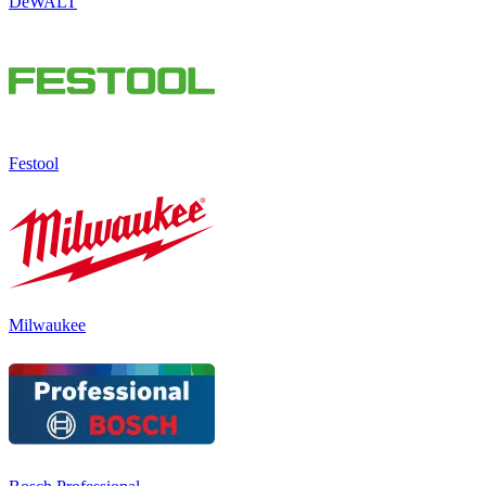
DeWALT
Festool
Milwaukee