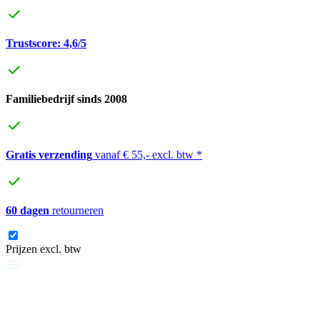
Trustscore: 4,6/5
Familiebedrijf sinds 2008
Gratis verzending
vanaf € 55,- excl. btw *
60 dagen
retourneren
Prijzen excl. btw