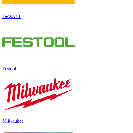
DeWALT
Festool
Milwaukee