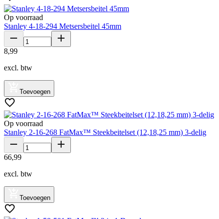
Op voorraad
Stanley 4-18-294 Metsersbeitel 45mm
8
,
99
excl. btw
Toevoegen
Op voorraad
Stanley 2-16-268 FatMax™ Steekbeitelset (12,18,25 mm) 3-delig
66
,
99
excl. btw
Toevoegen