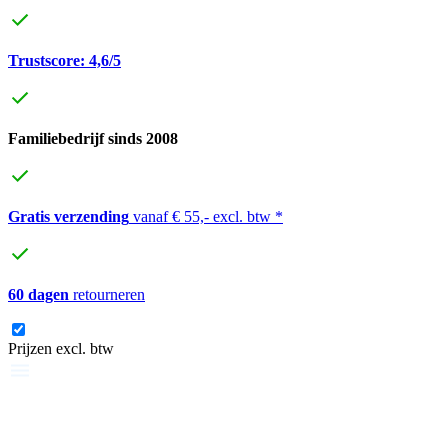
Trustscore: 4,6/5
Familiebedrijf sinds 2008
Gratis verzending
vanaf € 55,- excl. btw *
60 dagen
retourneren
Prijzen excl. btw