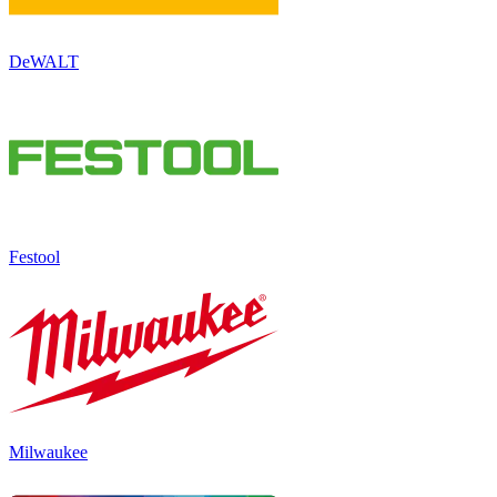
DeWALT
Festool
Milwaukee