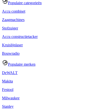
Populaire categorieën
Accu combiset
Zaagmachines
Stofzuiger
Accu constructietacker
Kruislijnlaser
Bouwradio
Populaire merken
DeWALT
Makita
Festool
Milwaukee
Stanley