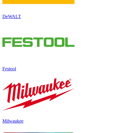
DeWALT
Festool
Milwaukee