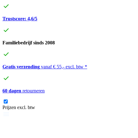
Trustscore: 4,6/5
Familiebedrijf sinds 2008
Gratis verzending
vanaf € 55,- excl. btw *
60 dagen
retourneren
Prijzen excl. btw