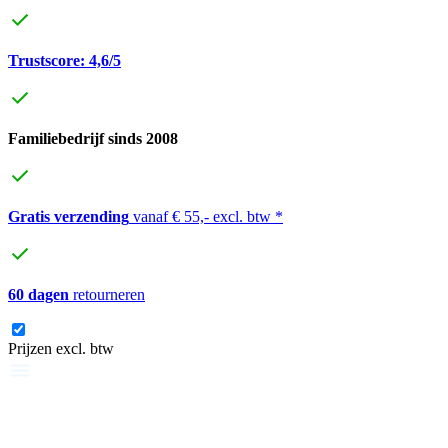
Trustscore: 4,6/5
Familiebedrijf sinds 2008
Gratis verzending
vanaf € 55,- excl. btw *
60 dagen
retourneren
Prijzen excl. btw