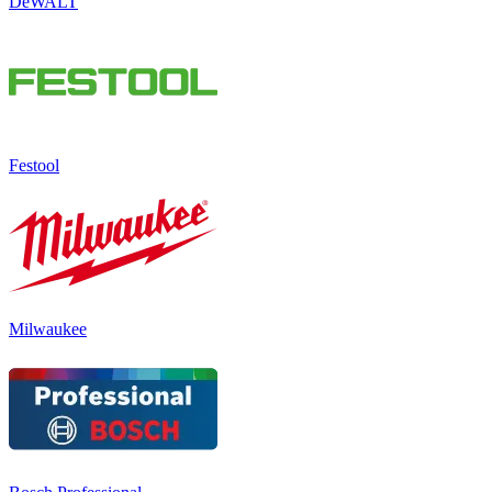
DeWALT
Festool
Milwaukee