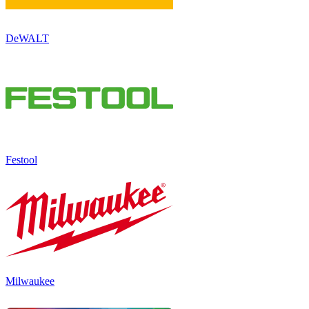
DeWALT
Festool
Milwaukee