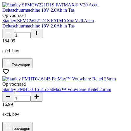
Op voorraad
Stanley SFMCW221D1S FATMAX® V20 Accu
Deltaschuurmachine 18V 2.0Ah in Tas
154
,
99
excl. btw
Toevoegen
Op voorraad
Stanley FMHT0-16145 FatMax™ Vouwbare Beitel 25mm
16
,
99
excl. btw
Toevoegen