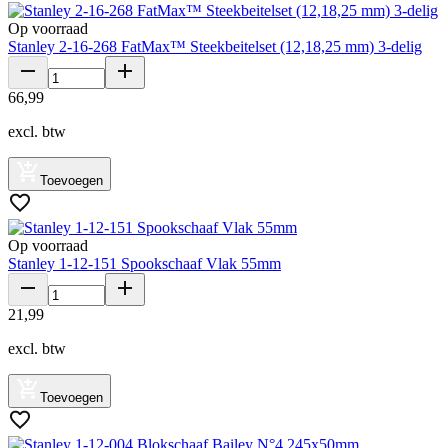
Op voorraad
Stanley 2-16-268 FatMax™ Steekbeitelset (12,18,25 mm) 3-delig
66
,
99
excl. btw
Toevoegen
Op voorraad
Stanley 1-12-151 Spookschaaf Vlak 55mm
21
,
99
excl. btw
Toevoegen