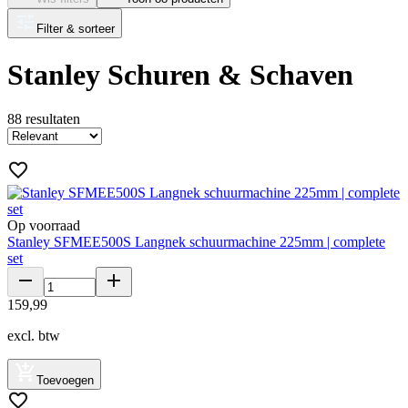
Filter & sorteer
Stanley Schuren & Schaven
88
resultaten
Op voorraad
Stanley SFMEE500S Langnek schuurmachine 225mm | complete
set
159
,
99
excl. btw
Toevoegen