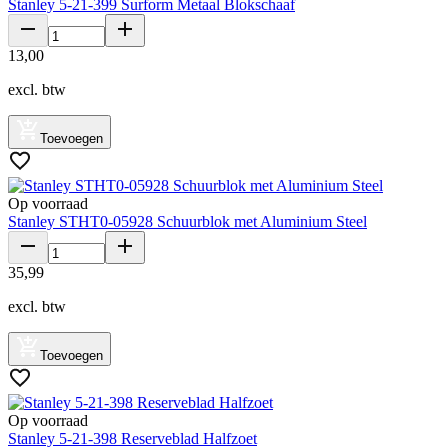
Stanley 5-21-399 Surform Metaal Blokschaaf
13
,
00
excl. btw
Toevoegen
Op voorraad
Stanley STHT0-05928 Schuurblok met Aluminium Steel
35
,
99
excl. btw
Toevoegen
Op voorraad
Stanley 5-21-398 Reserveblad Halfzoet