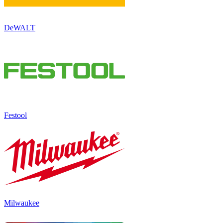
DeWALT
Festool
Milwaukee