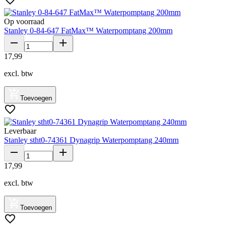
Op voorraad
Stanley 0-84-647 FatMax™ Waterpomptang 200mm
17
,
99
excl. btw
Toevoegen
Leverbaar
Stanley stht0-74361 Dynagrip Waterpomptang 240mm
17
,
99
excl. btw
Toevoegen