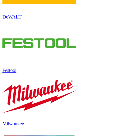
DeWALT
Festool
Milwaukee