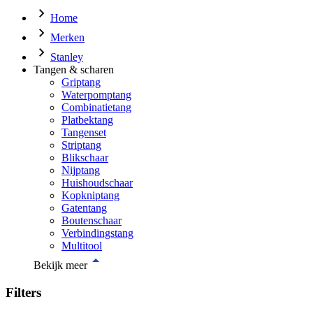
Home
Merken
Stanley
Tangen & scharen
Griptang
Waterpomptang
Combinatietang
Platbektang
Tangenset
Striptang
Blikschaar
Nijptang
Huishoudschaar
Kopkniptang
Gatentang
Boutenschaar
Verbindingstang
Multitool
Bekijk meer
Filters