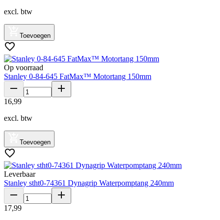
excl. btw
Toevoegen
Op voorraad
Stanley 0-84-645 FatMax™ Motortang 150mm
16
,
99
excl. btw
Toevoegen
Leverbaar
Stanley stht0-74361 Dynagrip Waterpomptang 240mm
17
,
99