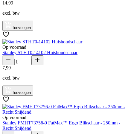
14
,
99
excl. btw
Toevoegen
Op voorraad
Stanley STHT0-14102 Huishoudschaar
7
,
99
excl. btw
Toevoegen
Op voorraad
Stanley FMHT73756-0 FatMax™ Ergo Blikschaar - 250mm -
Recht Snijdend