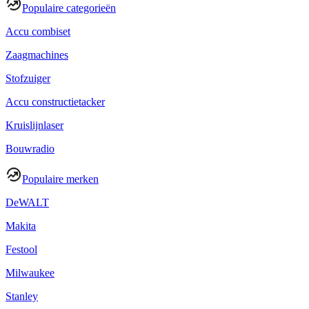
Populaire categorieën
Accu combiset
Zaagmachines
Stofzuiger
Accu constructietacker
Kruislijnlaser
Bouwradio
Populaire merken
DeWALT
Makita
Festool
Milwaukee
Stanley