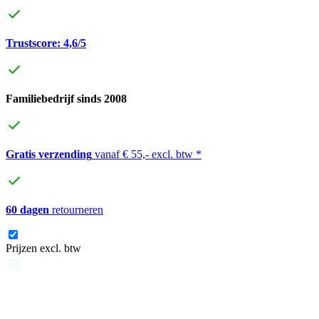
Trustscore: 4,6/5
Familiebedrijf sinds 2008
Gratis verzending
vanaf € 55,- excl. btw *
60 dagen
retourneren
Prijzen excl. btw