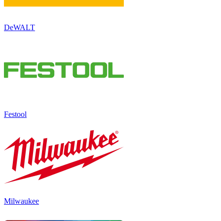
DeWALT
Festool
Milwaukee